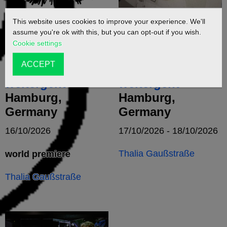
This website uses cookies to improve your experience. We'll
Das Wutschwert
Das Wutschwert
assume you're ok with this, but you can opt-out if you wish.
muss man
muss man
Cookie settings
herausziehen,
herausziehen,
ACCEPT
bevor es
bevor es
weitergeht
weitergeht
Hamburg,
Hamburg,
Germany
Germany
16/10/2026
17/10/2026 - 18/10/2026
Thalia Gaußstraße
world premiere
Thalia Gaußstraße