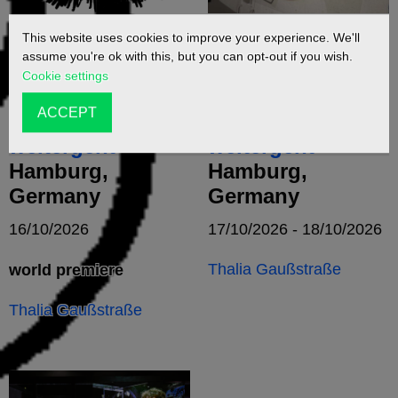
This website uses cookies to improve your experience. We'll
Das Wutschwert
Das Wutschwert
assume you're ok with this, but you can opt-out if you wish.
muss man
muss man
Cookie settings
herausziehen,
herausziehen,
ACCEPT
bevor es
bevor es
weitergeht
weitergeht
Hamburg,
Hamburg,
Germany
Germany
16/10/2026
17/10/2026 - 18/10/2026
Thalia Gaußstraße
world premiere
Thalia Gaußstraße