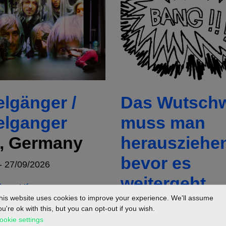
lgänger /
Das Wutschw
lganger
muss man
n, Germany
herausziehe
bevor es
- 27/09/2026
weitergeht
 am Ufer
Hamburg,
his website uses cookies to improve your experience. We'll assume
ou're ok with this, but you can opt-out if you wish.
Germany
ookie settings