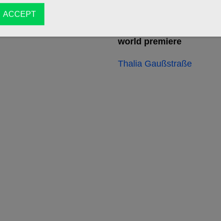
ACCEPT
16/10/2026
world premiere
Thalia Gaußstraße