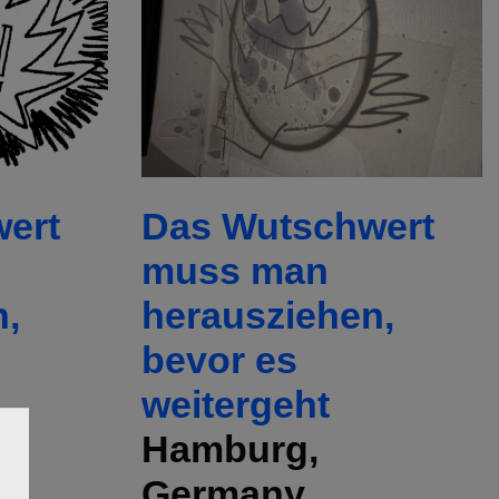
ert
Das Wutschwert
muss man
n,
herausziehen,
bevor es
weitergeht
Hamburg,
Germany