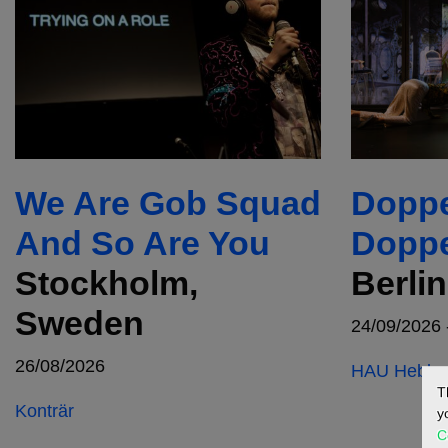
We Are Gob Squad
Doppe
And So Are You
Doppe
Stockholm,
Berli
Sweden
24/09/2026 
26/08/2026
HAU Hebbel
T
Konträr
y
C