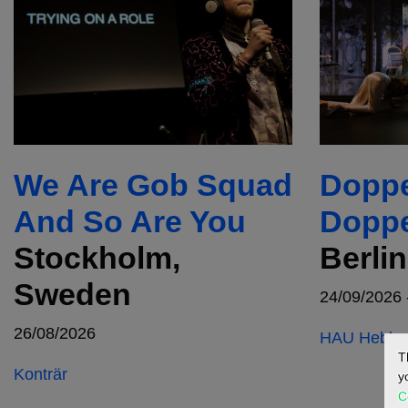
We Are Gob Squad
Doppe
And So Are You
Doppe
Stockholm,
Berli
Sweden
24/09/2026 
26/08/2026
HAU Hebbel
T
Konträr
y
C