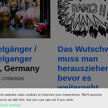
lgänger /
Das Wutschw
lganger
muss man
n, Germany
herausziehe
bevor es
- 27/09/2026
weitergeht
 am Ufer
Hamburg,
his website uses cookies to improve your experience. We'll assume
ou're ok with this, but you can opt-out if you wish.
Germany
ookie settings