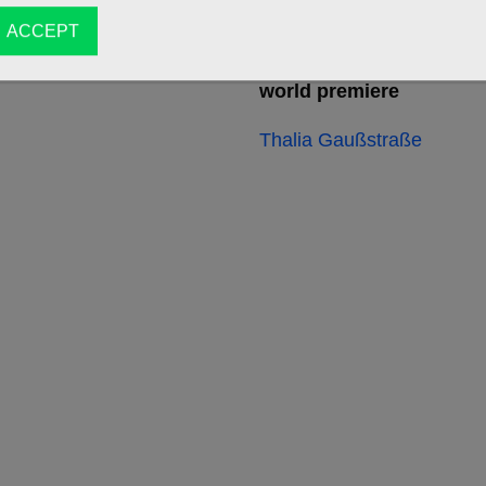
ACCEPT
16/10/2026
world premiere
Thalia Gaußstraße