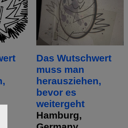
ert
Das Wutschwert
muss man
n,
herausziehen,
bevor es
weitergeht
Hamburg,
Germany