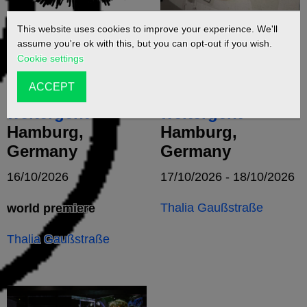
This website uses cookies to improve your experience. We'll
Das Wutschwert
Das Wutschwert
assume you're ok with this, but you can opt-out if you wish.
muss man
muss man
Cookie settings
herausziehen,
herausziehen,
ACCEPT
bevor es
bevor es
weitergeht
weitergeht
Hamburg,
Hamburg,
Germany
Germany
16/10/2026
17/10/2026 - 18/10/2026
Thalia Gaußstraße
world premiere
Thalia Gaußstraße