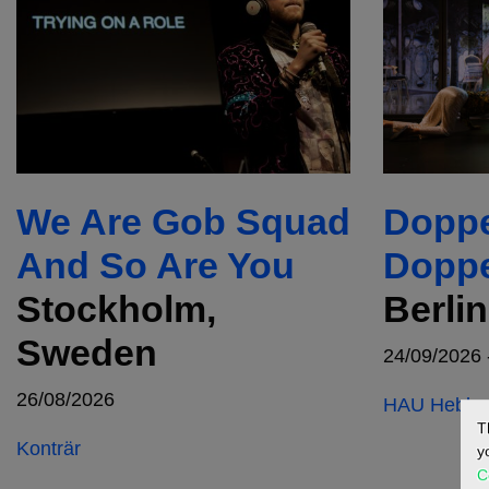
We Are Gob Squad
Doppe
And So Are You
Doppe
Stockholm,
Berli
Sweden
24/09/2026 
26/08/2026
HAU Hebbel
T
Konträr
y
C