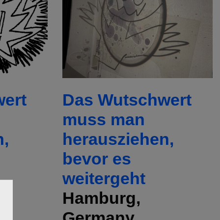
ert
Das Wutschwert
muss man
n,
herausziehen,
bevor es
weitergeht
Hamburg,
Germany