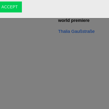
ACCEPT
16/10/2026
world premiere
Thalia Gaußstraße