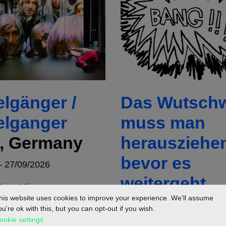
lgänger /
Das Wutschw
lganger
muss man
n, Germany
herausziehe
bevor es
- 27/09/2026
weitergeht
 am Ufer
Hamburg,
his website uses cookies to improve your experience. We'll assume
ou're ok with this, but you can opt-out if you wish.
Germany
ookie settings