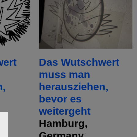
ert
Das Wutschwert
muss man
n,
herausziehen,
bevor es
weitergeht
Hamburg,
Germany