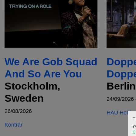
We Are Gob Squad
Doppe
And So Are You
Doppe
Stockholm,
Berli
Sweden
24/09/2026 
26/08/2026
HAU Hebbel
T
Konträr
y
C