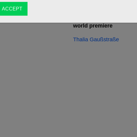
ACCEPT
16/10/2026
world premiere
Thalia Gaußstraße