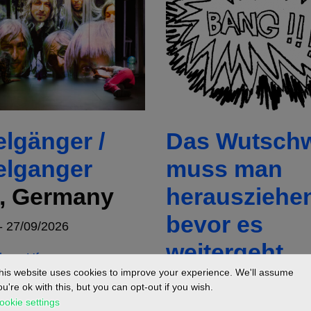
lgänger /
Das Wutschw
lganger
muss man
n, Germany
herausziehe
bevor es
- 27/09/2026
weitergeht
 am Ufer
Hamburg,
his website uses cookies to improve your experience. We'll assume
ou're ok with this, but you can opt-out if you wish.
Germany
ookie settings