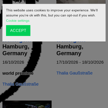
This website uses cookies to improve your experience. We'll
Das Wutschwert
Das Wutschwert
assume you're ok with this, but you can opt-out if you wish.
muss man
muss man
Cookie settings
herausziehen,
herausziehen,
ACCEPT
bevor es
bevor es
weitergeht
weitergeht
Hamburg,
Hamburg,
Germany
Germany
16/10/2026
17/10/2026 - 18/10/2026
Thalia Gaußstraße
world premiere
Thalia Gaußstraße