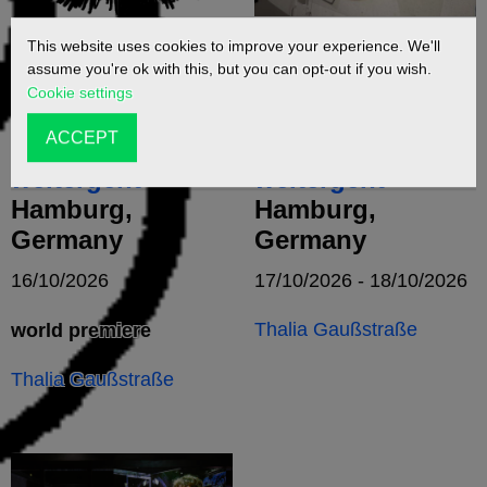
This website uses cookies to improve your experience. We'll
Das Wutschwert
Das Wutschwert
assume you're ok with this, but you can opt-out if you wish.
muss man
muss man
Cookie settings
herausziehen,
herausziehen,
ACCEPT
bevor es
bevor es
weitergeht
weitergeht
Hamburg,
Hamburg,
Germany
Germany
16/10/2026
17/10/2026 - 18/10/2026
Thalia Gaußstraße
world premiere
Thalia Gaußstraße