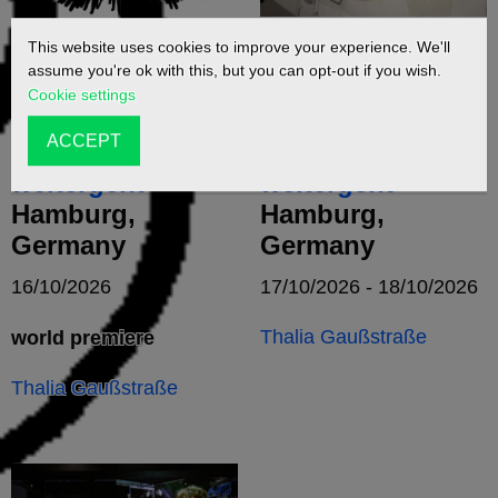
This website uses cookies to improve your experience. We'll
Das Wutschwert
Das Wutschwert
assume you're ok with this, but you can opt-out if you wish.
muss man
muss man
Cookie settings
herausziehen,
herausziehen,
ACCEPT
bevor es
bevor es
weitergeht
weitergeht
Hamburg,
Hamburg,
Germany
Germany
16/10/2026
17/10/2026 - 18/10/2026
Thalia Gaußstraße
world premiere
Thalia Gaußstraße