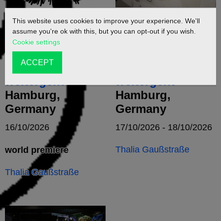
This website uses cookies to improve your experience. We'll
Das Wutschwert
Das Wutschwert
assume you're ok with this, but you can opt-out if you wish.
muss man
muss man
Cookie settings
herausziehen,
herausziehen,
ACCEPT
bevor es
bevor es
weitergeht
weitergeht
Hamburg,
Hamburg,
Germany
Germany
16/10/2026
17/10/2026 - 18/10/2026
Thalia Gaußstraße
world premiere
Thalia Gaußstraße