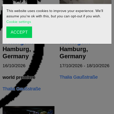
This website uses cookies to improve your experience. We'll
Das Wutschwert
Das Wutschwert
assume you're ok with this, but you can opt-out if you wish.
muss man
muss man
Cookie settings
herausziehen,
herausziehen,
ACCEPT
bevor es
bevor es
weitergeht
weitergeht
Hamburg,
Hamburg,
Germany
Germany
16/10/2026
17/10/2026 - 18/10/2026
Thalia Gaußstraße
world premiere
Thalia Gaußstraße